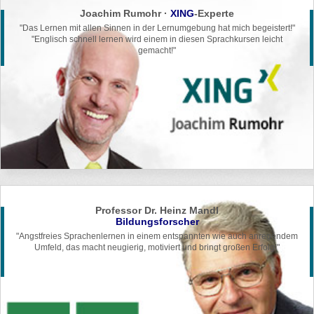
Joachim Rumohr ·
XING
-Experte
"Das Lernen mit allen Sinnen in der
Lernumgebung hat mich begeistert!"
"Englisch schnell lernen wird einem in
diesen Sprachkursen leicht
gemacht!"
Professor Dr. Heinz Mandl
Bildungsforscher
"Angstfreies Sprachenlernen in einem entspannten wie auch anregendem
Umfeld, das macht neugierig, motiviert und bringt großen Erfolg!"