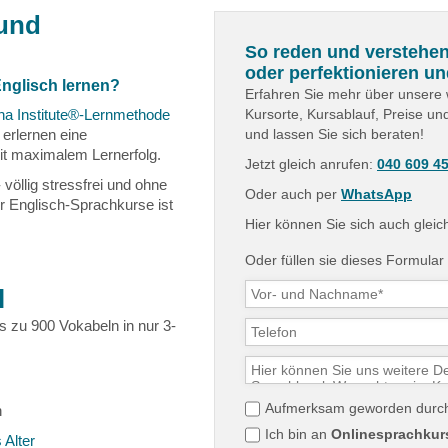
 und
So reden und verstehen
oder perfektionieren un
nglisch lernen?
Erfahren Sie mehr über unsere 
ha Institute®-Lernmethode
Kursorte, Kursablauf, Preise un
 erlernen eine
und lassen Sie sich beraten!
it maximalem Lernerfolg.
Jetzt gleich anrufen:
040 609 4
völlig stressfrei und ohne
Oder auch per
WhatsApp
r Englisch-Sprachkurse ist
Hier können Sie sich auch glei
Oder füllen sie dieses Formular
l
s zu 900 Vokabeln in nur 3-
Aufmerksam geworden dur
n
Ich bin an
Onlinesprachkur
 Alter