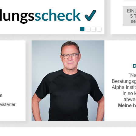
EIN
5 
se
"Na
Beratungsge
Alpha Insti
in so 
en
abwec
eisterter
Meine h