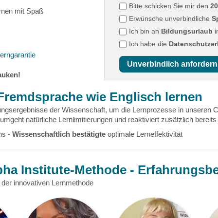
Bitte schicken Sie mir den
20
rnen mit Spaß
Erwünsche unverbindliche
S
Ich bin an
Bildungsurlaub
i
Ich habe die
Datenschutzer
erngarantie
Unverbindlich anfordern
auken!
 Fremdsprache wie Englisch lernen
hungsergebnisse der Wissenschaft, um die Lernprozesse in unseren
C
mgeht natürliche Lernlimitierungen und reaktiviert zusätzlich bereit
ns -
Wissenschaftlich bestätigte
optimale Lerneffektivität
pha Institute-Methode - Erfahrungsbe
der innovativen Lernmethode