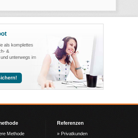
bot
de als komplettes
ch- &
 und unterwegs im
sichern!
methode
Referenzen
ere Methode
Privatkunden