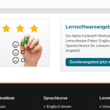
Lernsoftwareange
Die Alpha Institute®-Metho
Lernsoftware-Paket: Englis
Spanischkurse für zuhause
Angebot!
Sonderangebot jetzt 
Institute
Sprachkurse
Lern
uns
Englisch lernen
Uns